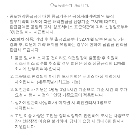
필독해주기 바랍니다.
중도해약환급금에 대한 환급기준은 공정거래위원회 ‘선불식
할부계약의 해제에 따른 해약환급금 산정기준 고시’에 따르며,
환급금액은 공정위 고시 ‘상조서비스 표준약관’에 따라 신청일로부터
3영업일 이내 지급됩니다.
320회차 상품: 가입 후 첫 출금일로부터 320개월 납부 완료 및 기간
경과 후, 회원이 계약 해지를 요청하는 경우에 한하여 납입금 전액을
환급해 드립니다.
물품 및 서비스 제공 전이라도 의전팀장이 출동한 후 회원이
상조서비스 접수를 취소할 경우 회원은 상조 상품금액의 10%를
회사에 납부하여야 합니다.
교량으로 연결되지 아니한 도서지역은 서비스 대상 지역에서
제외됩니다. (제주특별자치도는 가능)
의전관리사 지원은 1명당 1일 8시간 기준으로, 기준 시간 외 추가
요청 시 행사 시점의 1인당 기준요금이 적용됩니다.
상가예절관리사(상례사) 미지원 시 의전관리사 1명으로
대체됩니다.
고인 이송 차량은 고인을 장례식장까지 안전하게 모시는 차량으로
장지(화장장) 이송은 불가하며, 당사에 요청 시 최대 8만 원까지
지원합니다.