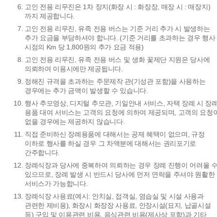
고인 전용 리무진은 1차 장지(화장 시 : 화장장, 매장 시 : 매장지)
까지 제공합니다.
고인 전용 리무진, 유족 전용 버스는 기준 거리 추가 시 발생하는
추가 요금을 부담하셔야 합니다. (기준 거리를 초과하는 경우 행사
시점의 Km 당 1,800원의 추가 요금 적용)
고인 전용 리무진, 유족 전용 버스 및 생화 꽃제단 지원은 당사에
의뢰하여 이용시에만 제공됩니다.
정해진 규격을 초과하는 주문제작 관(기성관 포함)을 사용하는
경우에는 추가 금액이 발생할 수 있습니다.
행사 추모영상, 디지털 추모관, 기일안내 서비스, 자택 장례 시 장
용품 대여 서비스는 고객의 요청에 의하여 제공되며, 고객의 요청
없을 경우에는 제공하지 않습니다.
직접 준비하신 장례용품에 대해서는 공제 혜택이 없으며, 규정
이하로 행사를 하실 경우 그 차액분에 대해서는 권리포기로
간주합니다.
장례식장과 당사에 중복하여 의뢰하는 경우 장례 진행이 어려울 
있으므로, 장례 발생 시 반드시 당사에 먼저 연락을 주셔야 원활한
서비스가 가능합니다.
장례식장 사용료(예시: 안치실, 접객실, 염습실 및 시설 사용과
관련한 제비용), 화장시 화장장 사용료, 안장시설(묘지, 납골시설
등) 구입 및 이용관련 비용, 음식관련 비용(제사상 포함)과 기타