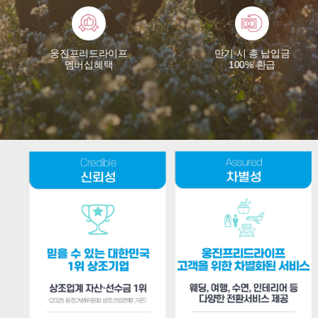
웅진프리드라이프
만기 시 총 납입금
멤버십혜택
100% 환급