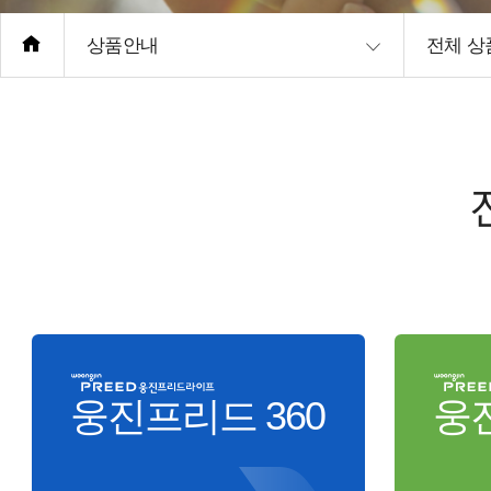
상품안내
전체 상
웅진프리드 360
웅진