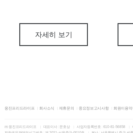
자세히 보기
웅진프리드라이프
회사소식
제휴문의
중요정보고시사항
회원이용약
㈜ 웅진프리드라이프
대표이사 : 문호상
사업자등록번호 : 610-81-56858
전화권유판매업신고번호 : 제 2021-서울중구-0010호
본사 : 서울특별시 중구 세